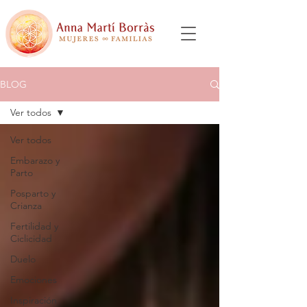
BLOG
Ver todos
Ver todos
Embarazo y
Parto
Posparto y
Crianza
Fertilidad y
Ciclicidad
Duelo
Emociones
Inspiración